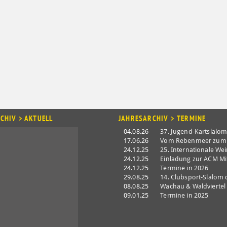
CHIV > AKTUELL
JAHRESARCHIV > TERMINE
04.08.26
37. Jugend-Kartslalo
17.06.26
Vom Rebenmeer zum
24.12.25
25. Internationale Wei
24.12.25
Einladung zur ACM M
24.12.25
Termine in 2026
29.08.25
14. Clubsport-Slalom
08.08.25
Wachau & Waldviertel 
09.01.25
Termine in 2025