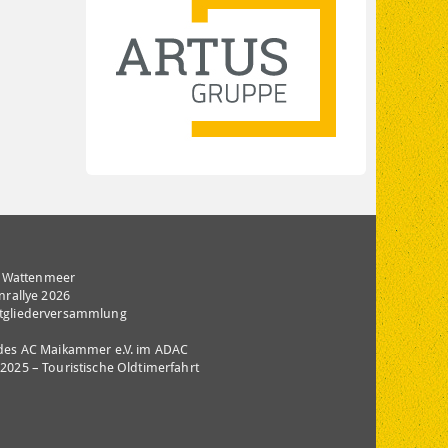
m
 Wattenmeer
nrallye 2026
itgliederversammlung
 des AC Maikammer e.V. im ADAC
2025 – Touristische Oldtimerfahrt