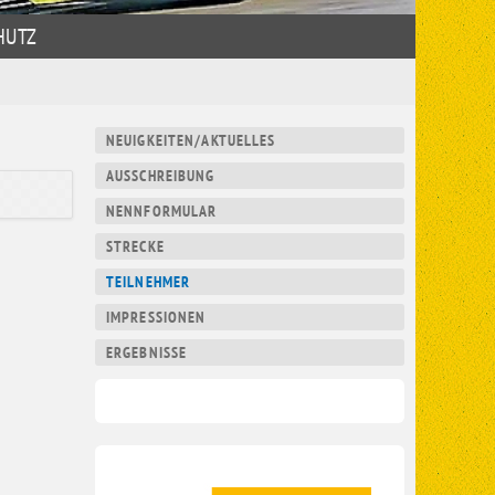
HUTZ
Navigation
NEUIGKEITEN/AKTUELLES
überspringen
AUSSCHREIBUNG
NENNFORMULAR
STRECKE
TEILNEHMER
IMPRESSIONEN
ERGEBNISSE