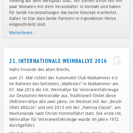
9. SLALOM WOCHENENDE IN LANDAU
Hallo Ihr Lieben,
wie ja schon viele mitbekommen haben, findet in der Zeit
unseres Slalom Wochenende in Landau auch ein Public
Viewing auf dem Messplatz statt. Wir stehen schon seit ein
paar Monaten mit dem Veranstalter in Kontakt und haben
für beide Veranstaltungen das beste Konzept erarbeitet.
Daher ist klar dass beide Parteien in irgendeiner Weise
eingeschränkt sind.
9.
Weiterlesen …
Slalom
Wochenende
in
02.05.16
Landau
21. INTERNATIONALE WEINRALLYE 2016
Hallo Freunde des alten Blechs,
zum 21. Mal richtet der Automobil-Club Maikammer e.V.
im Rahmen des beliebten „Maifestes“ in Maikammer am
07. Mai 2016 die Int. Weinrallye für Veteranenfahrzeuge
zur Deutschen Weinstraße aus. Traditionell findet diese
Oldtimerrallye alle zwei Jahre, im Wechsel mit der „Bosch