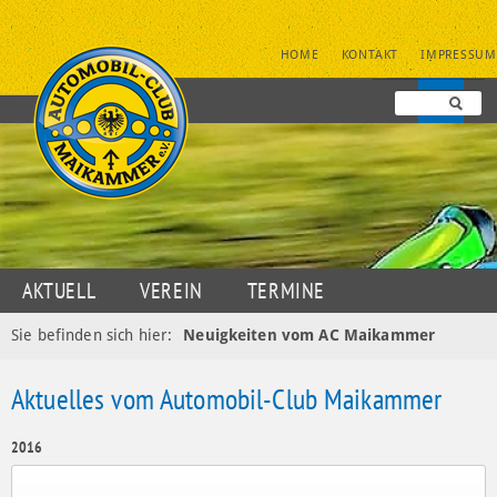
NAVIGATION
HOME
KONTAKT
IMPRESSUM
ÜBERSPRINGEN
NAVIGATION
AKTUELL
VEREIN
TERMINE
ÜBERSPRINGEN
JUGENDSPORT
MOTORSPORT
OLDTIMER
Sie befinden sich hier:
Neuigkeiten vom AC Maikammer
DATENSCHUTZ