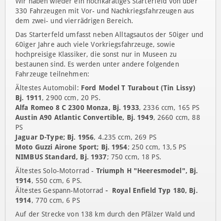
VINO MIGLIA“ und seit 2013 mit der „Pamina Classic“, am
Wochenende nach Christi Himmelfahrt statt. Die erste Int.
Weinrallye für Veteranenfahrzeuge wurde im Jahre 1972
durchgeführt.
Wir haben wieder ein hochkarätiges Starterfeld von über
330 Fahrzeugen mit Vor- und Nachkriegsfahrzeugen aus
dem zwei- und vierrädrigen Bereich.
Das Starterfeld umfasst neben Alltagsautos der 50iger und
60iger Jahre auch viele Vorkriegsfahrzeuge, sowie
hochpreisige Klassiker, die sonst nur in Museen zu
bestaunen sind. Es werden unter andere folgenden
Fahrzeuge teilnehmen:
Ältestes Automobil:
Ford Model T Turabout
(Tin Lissy)
Bj. 1911
, 2900 ccm, 20 PS.
Alfa Romeo 8 C 2300 Monza, Bj. 1933
, 2336 ccm, 165 PS
Austin A90 Atlantic Convertible, Bj. 1949
, 2660 ccm, 88
PS
Jaguar D-Type; Bj. 1956
, 4.235 ccm, 269 PS
Moto Guzzi Airone Sport; Bj. 1954
; 250 ccm, 13,5 PS
NIMBUS Standard, Bj. 1937
; 750 ccm, 18 PS.
Ältestes Solo-Motorrad -
Triumph H "Heeresmodel", Bj.