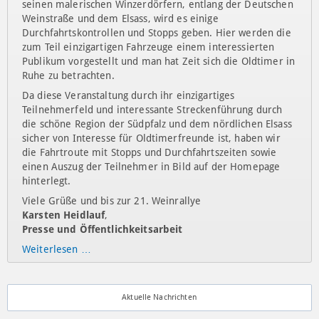
1914
, 550 ccm, 6 PS.
Ältestes Gespann-Motorrad
- Royal Enfield Typ 180, Bj.
1914
, 770 ccm, 6 PS
Auf der Strecke von 138 km durch den Pfälzer Wald und
seinen malerischen Winzerdörfern, entlang der Deutschen
Weinstraße und dem Elsass, wird es einige
Durchfahrtskontrollen und Stopps geben. Hier werden die
zum Teil einzigartigen Fahrzeuge einem interessierten
Publikum vorgestellt und man hat Zeit sich die Oldtimer in
Ruhe zu betrachten.
Da diese Veranstaltung durch ihr einzigartiges
Teilnehmerfeld und interessante Streckenführung durch
die schöne Region der Südpfalz und dem nördlichen Elsass
sicher von Interesse für Oldtimerfreunde ist, haben wir
die Fahrtroute mit Stopps und Durchfahrtszeiten sowie
einen Auszug der Teilnehmer in Bild auf der Homepage
hinterlegt.
Viele Grüße und bis zur 21. Weinrallye
Karsten Heidlauf
,
Presse und Öffentlichkeitsarbeit