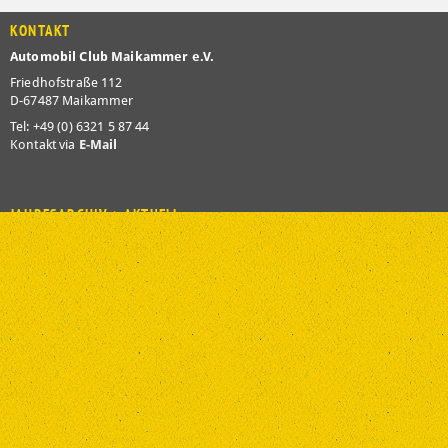
KONTAKT
Automobil Club Maikammer e.V.
Friedhofstraße 112
D-67487 Maikammer
Tel: +49 (0) 6321 5 87 44
Kontakt via
E-Mail
JAHRESARCHIV > AKTUELL
2026
2025
2024
2023
2022
2021
2020
2019
2018
2017
2016