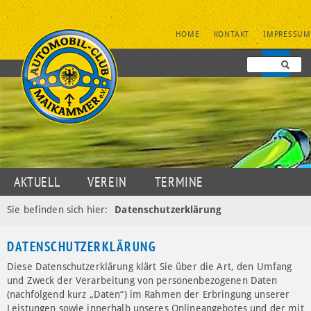
NAVIGATION
HOME
KONTAKT
IMPRESSUM
ÜBERSPRINGEN
NAVIGATION
AKTUELL
VEREIN
TERMINE
ÜBERSPRINGEN
JUGENDSPORT
MOTORSPORT
OLDTIMER
Sie befinden sich hier:
Datenschutzerklärung
DATENSCHUTZ
DATENSCHUTZERKLÄRUNG
Diese Datenschutzerklärung klärt Sie über die Art, den Umfang
und Zweck der Verarbeitung von personenbezogenen Daten
(nachfolgend kurz „Daten“) im Rahmen der Erbringung unserer
Leistungen sowie innerhalb unseres Onlineangebotes und der mit