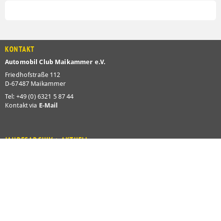
KONTAKT
Automobil Club Maikammer e.V.
Friedhofstraße 112
D-67487 Maikammer
Tel: +49 (0) 6321 5 87 44
Kontakt via
E-Mail
JAHRESARCHIV > AKTUELL
2026
2025
2024
2023
2022
2021
2020