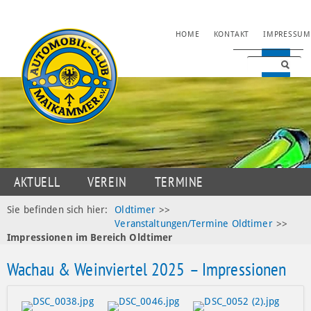
NAVIGATION
HOME
KONTAKT
IMPRESSUM
ÜBERSPRINGEN
NAVIGATION
AKTUELL
VEREIN
TERMINE
ÜBERSPRINGEN
JUGENDSPORT
MOTORSPORT
OLDTIMER
Sie befinden sich hier:
Oldtimer
>>
Veranstaltungen/Termine Oldtimer
>>
DATENSCHUTZ
Impressionen im Bereich Oldtimer
Wachau & Weinviertel 2025 – Impressionen