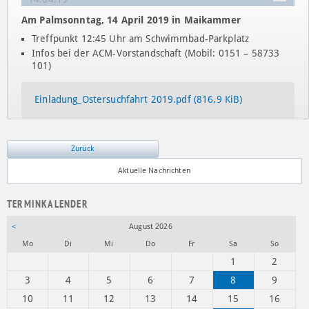
Am Palmsonntag, 14 April 2019 in Maikammer
Treffpunkt 12:45 Uhr am Schwimmbad-Parkplatz
Infos bei der ACM-Vorstandschaft (Mobil: 0151 – 58733
101)
Einladung_Ostersuchfahrt 2019.pdf
(816,9 KiB)
Zurück
Aktuelle Nachrichten
TERMINKALENDER
<
August 2026
ntag
enstag
ttwoch
nnerstag
eitag
mstag
nntag
Mo
Di
Mi
Do
Fr
Sa
So
1
2
3
4
5
6
7
8
9
10
11
12
13
14
15
16