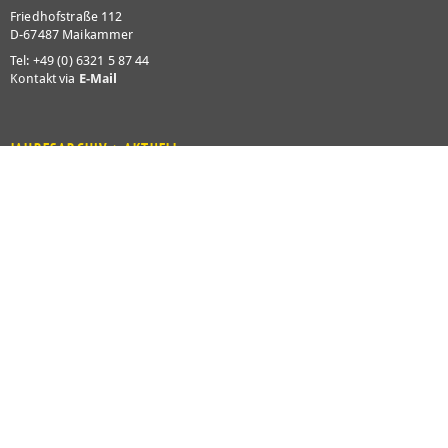
Friedhofstraße 112
D-67487 Maikammer
Tel: +49 (0) 6321 5 87 44
Kontakt via
E-Mail
JAHRESARCHIV > AKTUELL
2026
2025
2024
2023
2022
2021
2020
2019
2018
2017
2016
2015
2014
2013