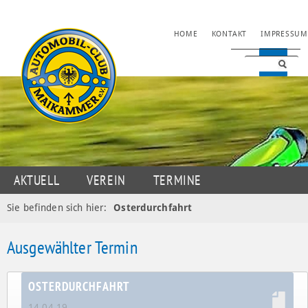
NAVIGATION
HOME
KONTAKT
IMPRESSUM
ÜBERSPRINGEN
NAVIGATION
AKTUELL
VEREIN
TERMINE
ÜBERSPRINGEN
JUGENDSPORT
MOTORSPORT
OLDTIMER
Sie befinden sich hier:
Osterdurchfahrt
DATENSCHUTZ
Ausgewählter Termin
OSTERDURCHFAHRT
14.04.19