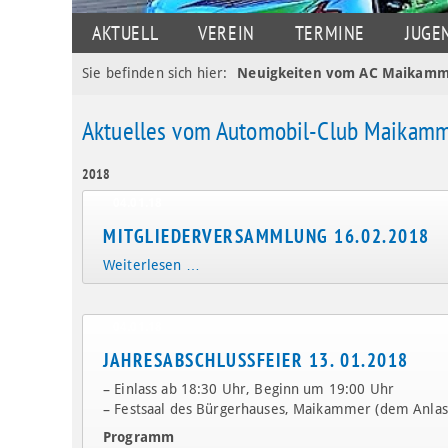
NAVIGATION
AKTUELL
VEREIN
TERMINE
JUGE
ÜBERSPRINGEN
Sie befinden sich hier:
Neuigkeiten vom AC Maikamm
Aktuelles vom Automobil-Club Maikam
2018
04.01.18
MITGLIEDERVERSAMMLUNG 16.02.2018
Weiterlesen …
04.01.18
JAHRESABSCHLUSSFEIER 13. 01.2018
– Einlass ab 18:30 Uhr, Beginn um 19:00 Uhr
– Festsaal des Bürgerhauses, Maikammer (dem Anlass
Programm