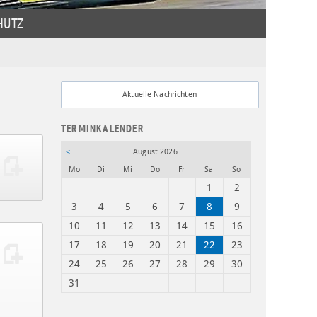
HUTZ
Aktuelle Nachrichten
TERMINKALENDER
<
August 2026
ntag
enstag
ttwoch
nnerstag
eitag
mstag
nntag
Mo
Di
Mi
Do
Fr
Sa
So
1
2
3
4
5
6
7
8
9
10
11
12
13
14
15
16
17
18
19
20
21
22
23
24
25
26
27
28
29
30
31