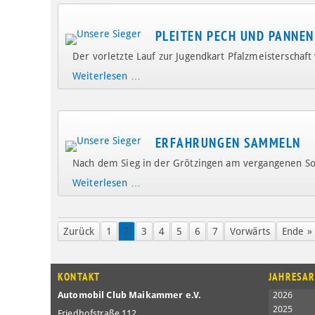
16.07.14
PLEITEN PECH UND PANNEN
Der vorletzte Lauf zur Jugendkart Pfalzmeisterscha
Pleiten
Weiterlesen …
Pech
und
Pannen
15.07.14
ERFAHRUNGEN SAMMELN
Nach dem Sieg in der Grötzingen am vergangenen Son
Erfahrungen
Weiterlesen …
sammeln
Zurück
1
2
3
4
5
6
7
Vorwärts
Ende »
KONTAKT
JAHRESAR
Automobil Club Maikammer e.V.
2026
2025
Friedhofstraße 112