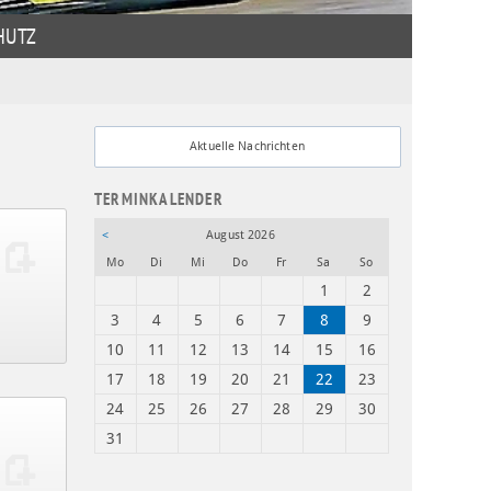
HUTZ
Aktuelle Nachrichten
TERMINKALENDER
<
August 2026
ntag
enstag
ttwoch
nnerstag
eitag
mstag
nntag
Mo
Di
Mi
Do
Fr
Sa
So
1
2
3
4
5
6
7
8
9
10
11
12
13
14
15
16
17
18
19
20
21
22
23
24
25
26
27
28
29
30
31