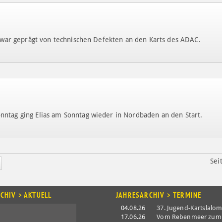
ft war geprägt von technischen Defekten an den Karts des ADAC.
ntag ging Elias am Sonntag wieder in Nordbaden an den Start.
Sei
CHIV > AKTUELL
JAHRESARCHIV > TERMINE
04.08.26
37. Jugend-Kartslalo
17.06.26
Vom Rebenmeer zum