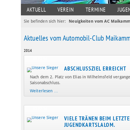
NAVIGATION
AKTUELL
VEREIN
TERMINE
JUGE
ÜBERSPRINGEN
Sie befinden sich hier:
Neuigkeiten vom AC Maikamm
Aktuelles vom Automobil-Club Maikam
2014
31.07.14
ABSCHLUSSZIEL ERREICHT
Nach dem 2. Platz von Elias in Wilhelmsfeld vergan
Saisonabschluss.
Abschlussziel
Weiterlesen …
erreicht
22.07.14
VIELE TRÄNEN BEIM LETZT
JUGENDKARTSLALOM.