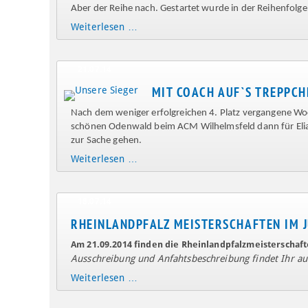
Aber der Reihe nach. Gestartet wurde in der Reihenfolge 
Viele
Weiterlesen …
Tränen
beim
letzten
21.07.14
Rennen
MIT COACH AUF`S TREPPCH
zur
Pfalzmeisterschaft
Nach dem weniger erfolgreichen 4. Platz vergangene Woc
im
schönen Odenwald beim ACM Wilhelmsfeld dann für Elia
Jugendkartslalom.
zur Sache gehen.
Mit
Weiterlesen …
Coach
auf`s
Treppchen
18.07.14
RHEINLANDPFALZ MEISTERSCHAFTEN IM
Am 21.09.2014 finden die Rheinlandpfalzmeisterschafte
Ausschreibung und Anfahtsbeschreibung findet Ihr auf
Weiterlesen …